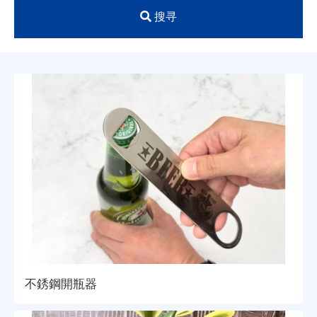
搜寻
不銹鋼開瓶器