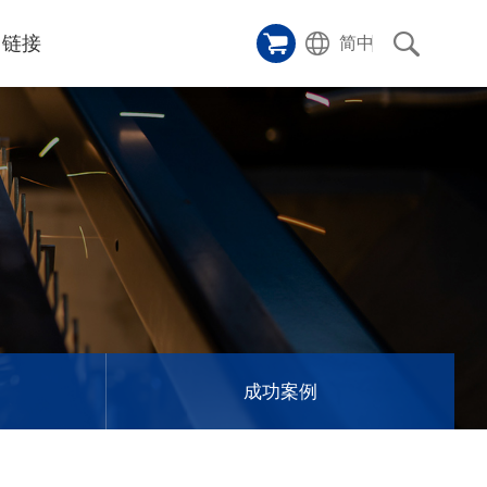
链接
简中
样品橱窗
碑
ice
应用影片
p
激光切割机
沿革
成功案例
历史
和活动
消息
消息
成功案例
联系我们