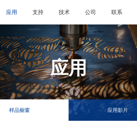
应用
支持
技术
公司
联系
热门应用
关于我们
里程
技术支持
知识专区
客户服务
Financing Serv
薄膜切割
下载专区
产品影片
成为代理商
GCC Web Sho
激光雕刻机
经营理念
全部
玻璃
产品终止政策
激光雕刻
产品咨询
GCC Club
应用
创新技术
公司
礼赠品
过保固服务
其他问题
代理商入口
客户服务
产品
首饰
GCC 联系信息
塑料
荣誉和认证
新闻
印章
陈列展示
最新
服饰和纺织
参展
样品橱窗
应用影片
木工
了解详情