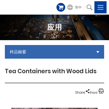
简中
应用
样品橱窗
Tea Containers with Wood Lids
Share
Print