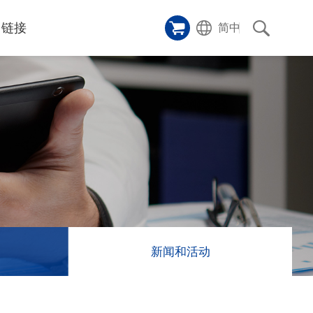
链接
简中
样品橱窗
碑
ice
应用影片
p
激光切割机
沿革
成功案例
历史
和活动
消息
消息
新闻和活动
联系我们