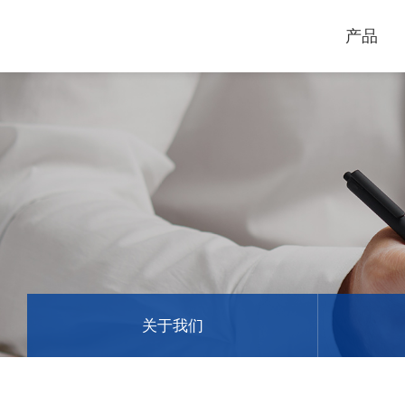
产品
电脑割字机
激光打标机
GCC
GCC
关于我们