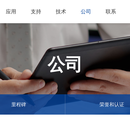
应用
支持
技术
公司
联系
热门应用
关于我们
里程
技术支持
知识专区
客户服务
Financing Serv
薄膜切割
下载专区
产品影片
成为代理商
GCC Web Sho
激光雕刻机
经营理念
全部
玻璃
产品终止政策
激光雕刻
产品咨询
GCC Club
公司
创新技术
公司
礼赠品
过保固服务
其他问题
代理商入口
客户服务
产品
首饰
GCC 联系信息
塑料
荣誉和认证
新闻
印章
陈列展示
最新
服饰和纺织
参展
里程碑
荣誉和认证
木工
了解详情