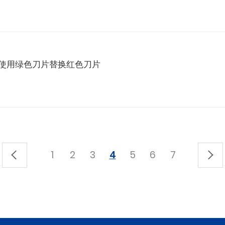
g 型号中使用绿色刀片替换红色刀片
1
2
3
4
5
6
7