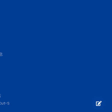
息
店
Cut-S