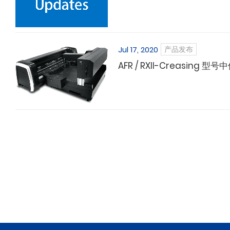
Jul 17, 2020
产品发布
AFR / RXII-Creasin