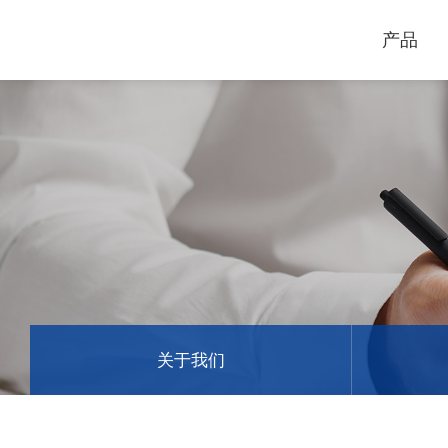
产品
电脑割字机
激光打标机
GCC
GCC
关于我们