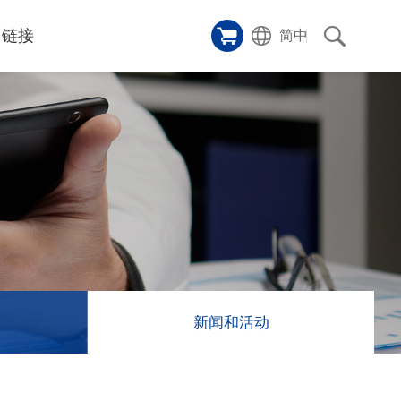
链接
简中
样品橱窗
碑
ice
应用影片
p
激光切割机
沿革
成功案例
历史
和活动
消息
消息
新闻和活动
联系我们