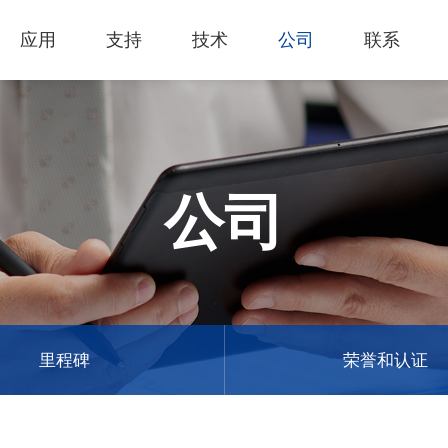
应用
支持
技术
公司
联系
热门应用
关于我们
里程
技术支持
知识专区
客户服务
Financing Serv
薄膜切割
下载专区
产品影片
成为代理商
GCC Web Sho
激光雕刻机
经营理念
全部
玻璃
产品终止政策
激光雕刻
产品咨询
GCC Club
公司
创新技术
公司
礼赠品
过保固服务
其他问题
代理商入口
客户服务
产品
首饰
GCC 联系信息
塑料
荣誉和认证
新闻
印章
陈列展示
最新
服饰和纺织
参展
里程碑
荣誉和认证
木工
了解详情