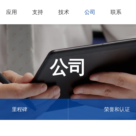
应用
支持
技术
公司
联系
热门应用
关于我们
里程
技术支持
知识专区
客户服务
Financing Serv
薄膜切割
下载专区
产品影片
成为代理商
GCC Web Sho
激光雕刻机
经营理念
全部
玻璃
产品终止政策
激光雕刻
产品咨询
GCC Club
公司
创新技术
公司
礼赠品
过保固服务
其他问题
代理商入口
客户服务
产品
首饰
GCC 联系信息
塑料
荣誉和认证
新闻
印章
陈列展示
最新
服饰和纺织
参展
里程碑
荣誉和认证
木工
了解详情