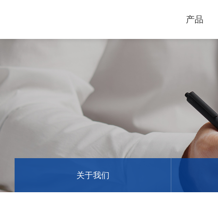
产品
电脑割字机
激光打标机
GCC
GCC
关于我们