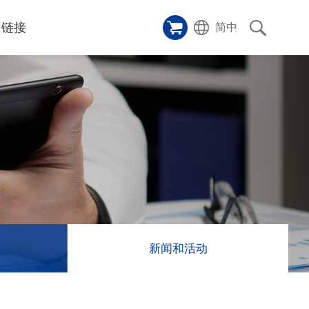
链接
简中
样品橱窗
碑
ice
应用影片
p
激光切割机
沿革
成功案例
历史
和活动
消息
消息
新闻和活动
联系我们