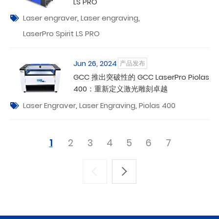
LS PRO
Laser engraver
,
Laser engraving
,
LaserPro Spirit LS PRO
Jun 26, 2024
产品发布
GCC 推出突破性的 GCC LaserPro Piolas
400：重新定义激光雕刻卓越
Laser Engraver
,
Laser Engraving
,
Piolas 400
1
2
3
4
5
6
7