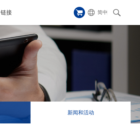
链接
简中
样品橱窗
碑
ice
应用影片
p
激光切割机
沿革
成功案例
历史
和活动
消息
消息
新闻和活动
联系我们