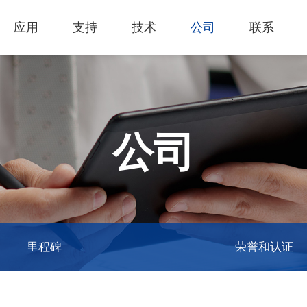
应用
支持
技术
公司
联系
热门应用
关于我们
里程
技术支持
知识专区
客户服务
Financing Serv
薄膜切割
下载专区
产品影片
成为代理商
GCC Web Sho
激光雕刻机
经营理念
全部
玻璃
产品终止政策
激光雕刻
产品咨询
GCC Club
公司
创新技术
公司
礼赠品
过保固服务
其他问题
代理商入口
客户服务
产品
首饰
GCC 联系信息
塑料
荣誉和认证
新闻
印章
陈列展示
最新
服饰和纺织
参展
里程碑
荣誉和认证
木工
了解详情