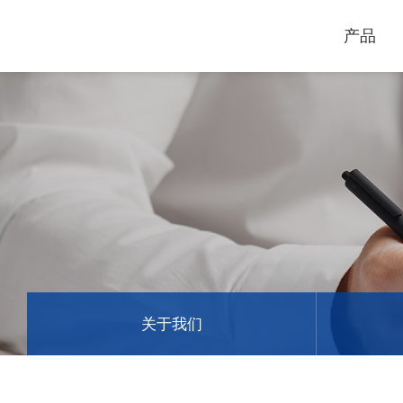
产品
电脑割字机
激光打标机
GCC
GCC
关于我们