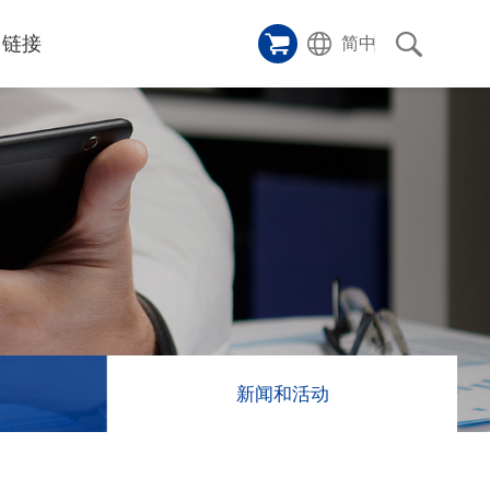
链接
简中
样品橱窗
碑
ice
应用影片
p
激光切割机
沿革
成功案例
历史
和活动
消息
消息
新闻和活动
联系我们