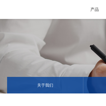
产品
电脑割字机
激光打标机
GCC
GCC
关于我们