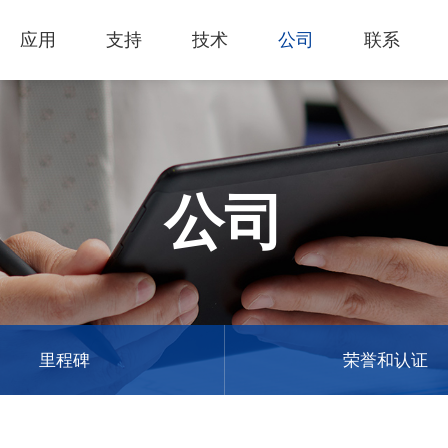
应用
支持
技术
公司
联系
热门应用
关于我们
里程
技术支持
知识专区
客户服务
Financing Serv
薄膜切割
下载专区
产品影片
成为代理商
GCC Web Sho
激光雕刻机
经营理念
全部
玻璃
产品终止政策
激光雕刻
产品咨询
GCC Club
公司
创新技术
公司
礼赠品
过保固服务
其他问题
代理商入口
客户服务
产品
首饰
GCC 联系信息
塑料
荣誉和认证
新闻
印章
陈列展示
最新
服饰和纺织
参展
里程碑
荣誉和认证
木工
了解详情