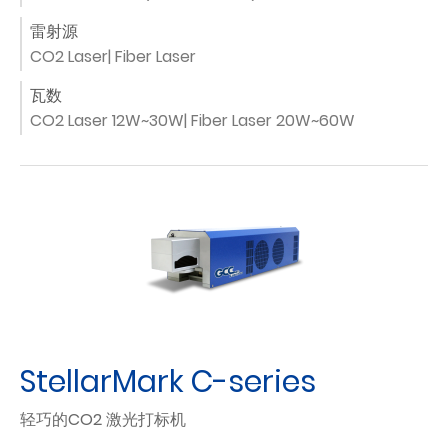
雷射源
CO2 Laser| Fiber Laser
瓦数
CO2 Laser 12W~30W| Fiber Laser 20W~60W
StellarMark C-series
轻巧的CO2 激光打标机