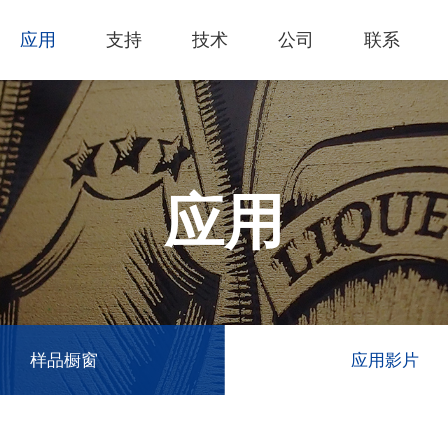
应用
支持
技术
公司
联系
热门应用
关于我们
里程
技术支持
知识专区
客户服务
Financing Serv
薄膜切割
下载专区
产品影片
成为代理商
GCC Web Sho
激光雕刻机
经营理念
全部
玻璃
产品终止政策
激光雕刻
产品咨询
GCC Club
应用
创新技术
公司
礼赠品
过保固服务
其他问题
代理商入口
客户服务
产品
首饰
GCC 联系信息
塑料
荣誉和认证
新闻
印章
陈列展示
最新
服饰和纺织
参展
样品橱窗
应用影片
木工
了解详情