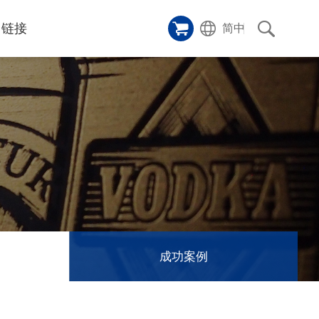
链接
简中
样品橱窗
碑
ice
应用影片
p
激光切割机
沿革
成功案例
历史
和活动
消息
消息
成功案例
联系我们