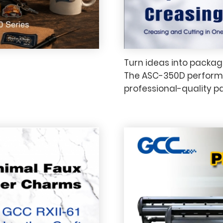
Turn ideas into packagi
。
The ASC-350D performs 
professional-quality p