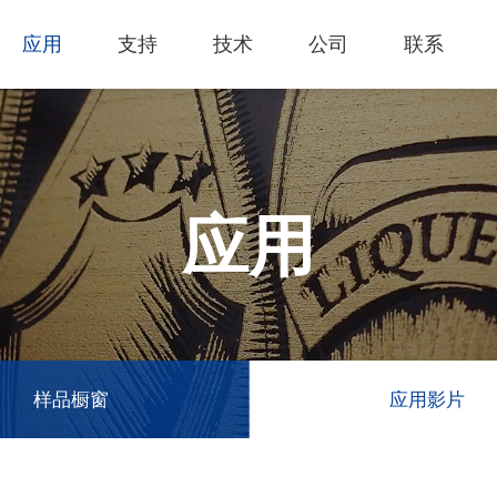
应用
支持
技术
公司
联系
热门应用
关于我们
里程
技术支持
知识专区
客户服务
Financing Serv
薄膜切割
下载专区
产品影片
成为代理商
GCC Web Sho
激光雕刻机
经营理念
全部
玻璃
产品终止政策
激光雕刻
产品咨询
GCC Club
应用
创新技术
公司
礼赠品
过保固服务
其他问题
代理商入口
客户服务
产品
首饰
GCC 联系信息
塑料
荣誉和认证
新闻
印章
陈列展示
最新
服饰和纺织
参展
样品橱窗
应用影片
木工
了解详情