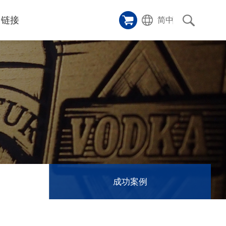
链接
简中
样品橱窗
碑
ice
应用影片
p
激光切割机
沿革
成功案例
历史
和活动
消息
消息
成功案例
联系我们