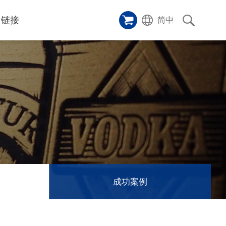
链接
简中
样品橱窗
碑
ice
应用影片
p
激光切割机
沿革
成功案例
历史
和活动
消息
消息
成功案例
联系我们