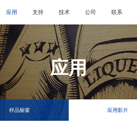
应用
支持
技术
公司
联系
热门应用
关于我们
里程
技术支持
知识专区
客户服务
Financing Serv
薄膜切割
下载专区
产品影片
成为代理商
GCC Web Sho
激光雕刻机
经营理念
全部
玻璃
产品终止政策
激光雕刻
产品咨询
GCC Club
应用
创新技术
公司
礼赠品
过保固服务
其他问题
代理商入口
客户服务
产品
首饰
GCC 联系信息
塑料
荣誉和认证
新闻
印章
陈列展示
最新
服饰和纺织
参展
样品橱窗
应用影片
木工
了解详情