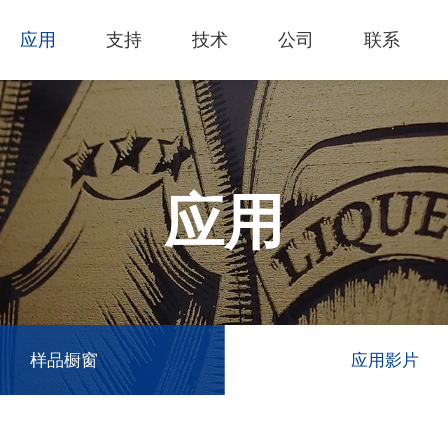
应用
支持
技术
公司
联系
热门应用
关于我们
里程
技术支持
知识专区
客户服务
Financing Serv
薄膜切割
下载专区
产品影片
成为代理商
GCC Web Sho
激光雕刻机
经营理念
全部
玻璃
产品终止政策
激光雕刻
产品咨询
GCC Club
应用
创新技术
公司
礼赠品
过保固服务
其他问题
代理商入口
客户服务
产品
首饰
GCC 联系信息
塑料
荣誉和认证
新闻
印章
陈列展示
最新
服饰和纺织
参展
样品橱窗
应用影片
木工
了解详情