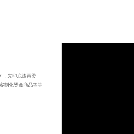
UV ，先印底漆再烫
客制化烫金商品等等