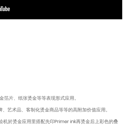
金箔片、纸张烫金等等表现形式应用。
牌、立牌、艺术品、客制化烫金商品等等的高附加价值应用。
 喷绘机於烫金应用里搭配先印Primer ink再烫金后上彩色的叠