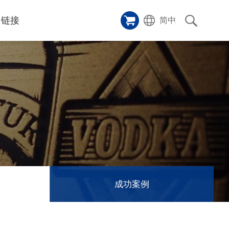
链接
简中
样品橱窗
碑
ice
应用影片
p
激光切割机
沿革
成功案例
历史
和活动
消息
消息
成功案例
联系我们