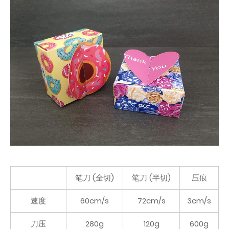
笔刀 (全切)
笔刀 (半切)
压痕
速度
60cm/s
72cm/s
3cm/s
刀压
280g
120g
600g