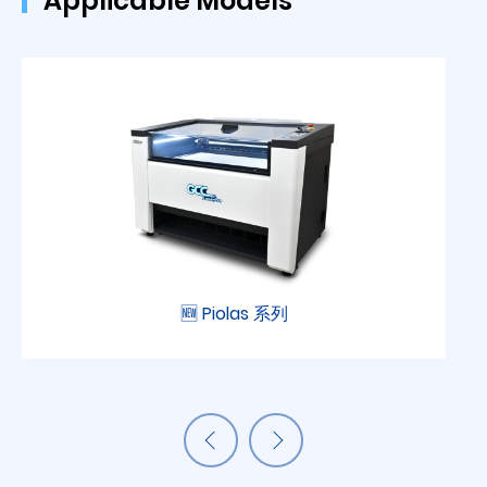
Applicable Models
🆕 Piolas 系列