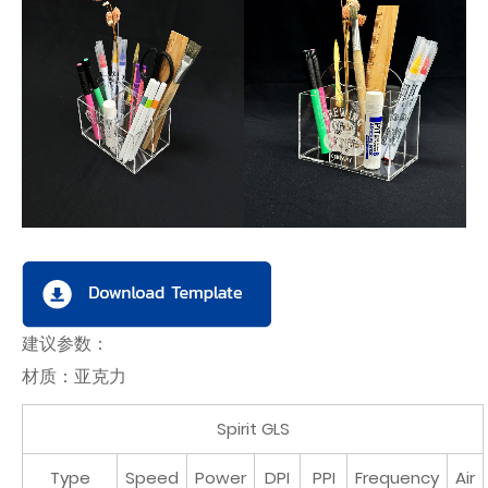
建议参数：
材质：亚克力
Spirit GLS
Type
Speed
Power
DPI
PPI
Frequency
Air