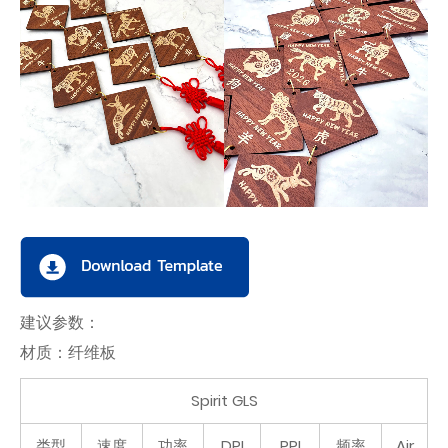
建议参数：
材质：纤维板
Spirit GLS
类型
速度
功率
DPI
PPI
频率
Air