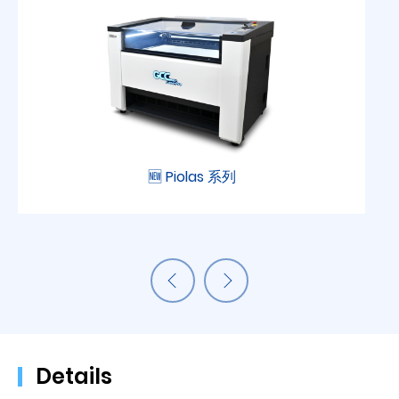
🆕 Piolas 系列
Details