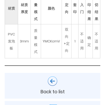
材质
量
定
套
入
印
切
材质
颜色
厚度
模
向
印
门
结
结
式
果
果
双
质
PVC
不
不
向
量
确
发泡
3mm
YMCKcmV
1
适
适
+定
模
定
板
用
用
向
式
Back to list