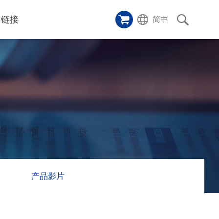
链接
简中
样品橱窗
碑
ice
应用影片
p
激光切割机
沿革
成功案例
历史
和活动
消息
消息
产品影片
联系我们