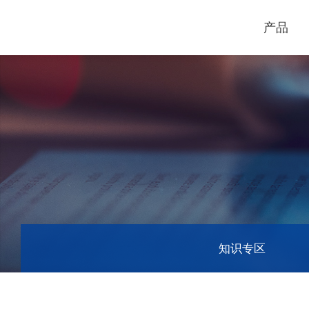
产品
电脑割字机
激光打标机
GCC
GCC
知识专区