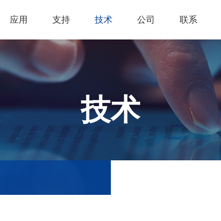
应用
支持
技术
公司
联系
热门应用
关于我们
里程
技术支持
知识专区
客户服务
Financing Serv
薄膜切割
下载专区
产品影片
成为代理商
GCC Web Sho
激光雕刻机
经营理念
全部
玻璃
产品终止政策
激光雕刻
产品咨询
GCC Club
技术
创新技术
公司
礼赠品
过保固服务
其他问题
代理商入口
客户服务
产品
首饰
GCC 联系信息
塑料
荣誉和认证
新闻
印章
陈列展示
最新
服饰和纺织
参展
木工
了解详情