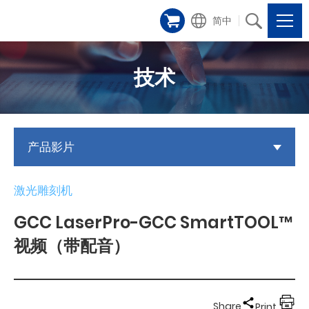
简中
技术
产品影片
激光雕刻机
GCC LaserPro-GCC SmartTOOL™
视频（带配音）
Share
Print