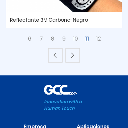
Reflectante 3M Carbono-Negro
6
7
8
9
10
11
12
Innovation with a
Human Touch
Empresa
Aplicaciones