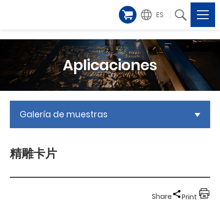
ES
Aplicaciones
Galería de muestras
精雕卡片
Share
Print