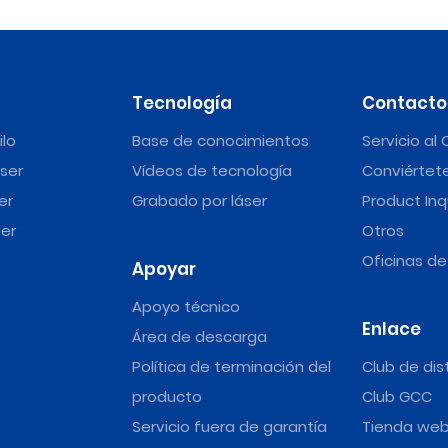
Tecnología
Contacto
ilo
Base de conocimientos
Servicio al 
ser
Vídeos de tecnología
Conviértete
er
Grabado por láser
Product Inq
er
Otros
Oficinas d
Apoyar
Apoyo técnico
Enlace
Área de descarga
Política de terminación del
Club de dis
producto
Club GCC
Servicio fuera de garantía
Tienda we