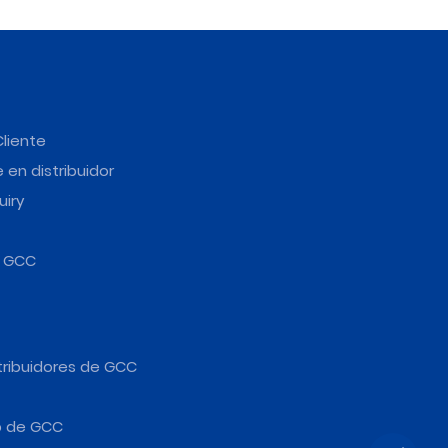
Cliente
 en distribuidor
uiry
e GCC
tribuidores de GCC
b de GCC