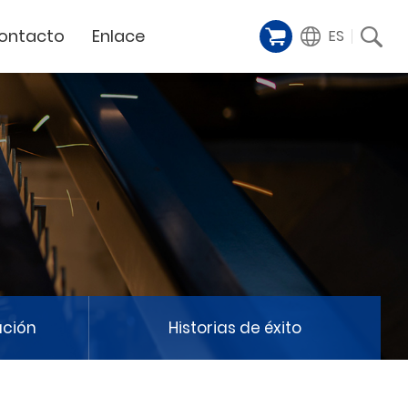
ontacto
Enlace
ES
Galería de
iente
Financing Service
muestras
Milestoens
n distribuidor
GCC Web Shop
Cortador Láser
Vídeos de
TODAS
y
GCC Club
presentación
Hitos de la empresa
GCC Distributor Club
Hito del producto
GCC
Historias de éxito
Noticias / Eventos
Comunicado de prensa
táctenos
ación
Historias de éxito
Feria de muestras