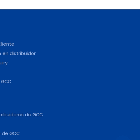
Cliente
 en distribuidor
uiry
e GCC
tribuidores de GCC
b de GCC