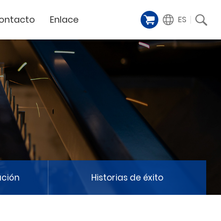
ontacto
Enlace
ES
Galería de
iente
Financing Service
muestras
Milestoens
n distribuidor
GCC Web Shop
Cortador Láser
Vídeos de
TODAS
y
GCC Club
presentación
Hitos de la empresa
GCC Distributor Club
Hito del producto
GCC
Historias de éxito
Noticias / Eventos
Comunicado de prensa
táctenos
ación
Historias de éxito
Feria de muestras