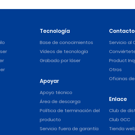
Tecnología
Contacto
ilo
Base de conocimientos
Servicio al 
ser
Vídeos de tecnología
Conviértete
er
Grabado por láser
Product Inq
er
Otros
Oficinas d
Apoyar
Apoyo técnico
Enlace
Área de descarga
Política de terminación del
Club de dis
producto
Club GCC
Servicio fuera de garantía
Tienda we