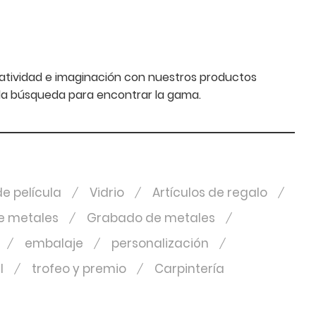
eatividad e imaginación con nuestros productos
n la búsqueda para encontrar la gama.
e película
Vidrio
Artículos de regalo
e metales
Grabado de metales
embalaje
personalización
l
trofeo y premio
Carpintería