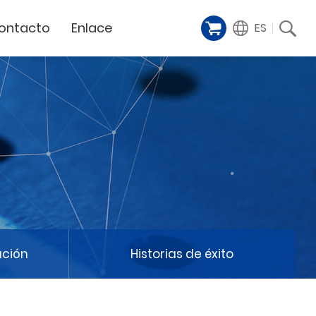
ontacto
Enlace
ES
Galería de
iente
Financing Service
muestras
Milestoens
n distribuidor
GCC Web Shop
Cortador Láser
Vídeos de
TODAS
y
GCC Club
presentación
Hitos de la empresa
GCC Distributor Club
Hito del producto
GCC
Historias de éxito
Noticias / Eventos
Comunicado de prensa
táctenos
ación
Historias de éxito
Feria de muestras