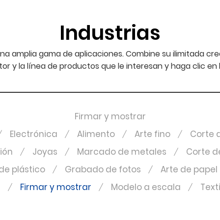
Industrias
na amplia gama de aplicaciones. Combine su ilimitada cr
ctor y la línea de productos que le interesan y haga clic e
Firmar y mostrar
Electrónica
Alimento
Arte fino
Corte d
ción
Joyas
Marcado de metales
Corte d
e plástico
Grabado de fotos
Arte de papel
a
Firmar y mostrar
Modelo a escala
Texti