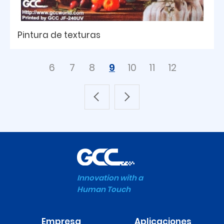
Pintura de texturas
6
7
8
9
10
11
12
Innovation with a
Human Touch
Empresa
Aplicaciones