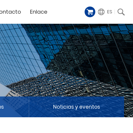
ontacto
Enlace
ES
Galería de
iente
Financing Service
muestras
Milestoens
n distribuidor
GCC Web Shop
Cortador Láser
Vídeos de
TODAS
y
GCC Club
presentación
Hitos de la empresa
GCC Distributor Club
Hito del producto
GCC
Historias de éxito
Noticias / Eventos
Comunicado de prensa
táctenos
os
Noticias y eventos
Feria de muestras