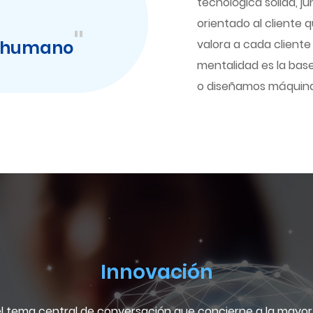
tecnológica sólida, 
orientado al cliente 
"
e humano
valora a cada cliente
mentalidad es la bas
o diseñamos máquina
Innovación
el tema central de conversación que concierne a la mayorí