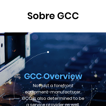
Sobre GCC
GCC Overview
Not just a forefront
equipment-manufacturer,
GCC is also determined to be
a service provider as well.