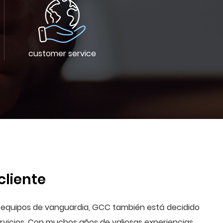
customer service
cliente
e equipos de vanguardia, GCC también está decidido
rvicios. Con muchos años de valiosas experiencias,