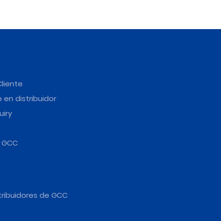
Cliente
 en distribuidor
uiry
e GCC
tribuidores de GCC