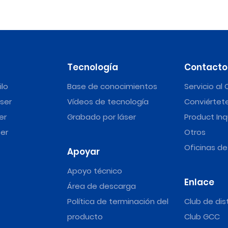
Tecnología
Contacto
ilo
Base de conocimientos
Servicio al 
ser
Vídeos de tecnología
Conviértete
er
Grabado por láser
Product Inq
er
Otros
Oficinas d
Apoyar
Apoyo técnico
Enlace
Área de descarga
Política de terminación del
Club de dis
producto
Club GCC