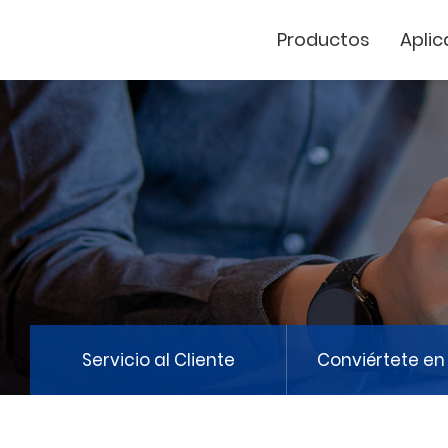
Productos
Aplic
Cutter de vinil
Marcador Láse
GCC
Servicio al Cliente
Conviértete en 
GCC