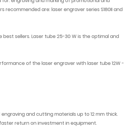
d for: engraving and marking of promotional and
rs recommended are: laser engraver series S180II and
e best sellers. Laser tube 25-30 W is the optimal and
erformance of the laser engraver with laser tube 12W -
ed engraving and cutting materials up to 12 mm thick.
faster return on investment in equipment.