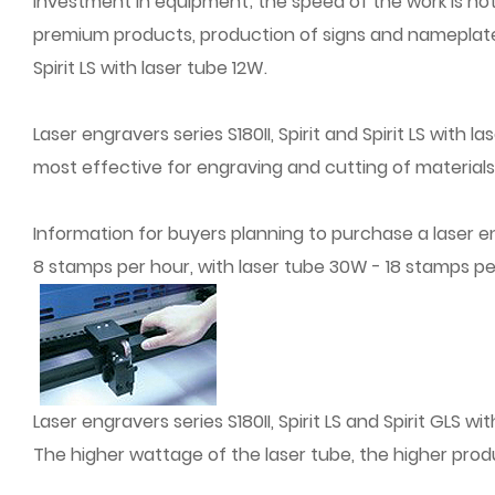
investment in equipment; the speed of the work is no
premium products, production of signs and nameplates
Spirit LS with laser tube 12W.
Laser engravers series S180II, Spirit and Spirit LS wit
most effective for engraving and cutting of materials
Information for buyers planning to purchase a laser e
8 stamps per hour, with laser tube 30W - 18 stamps pe
Laser engravers series S180II, Spirit LS and Spirit GLS
The higher wattage of the laser tube, the higher pro