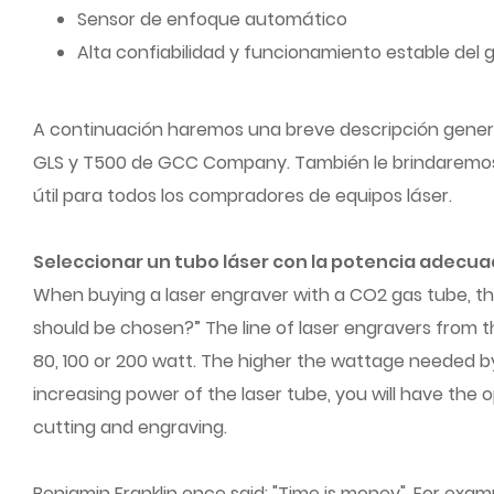
Sensor de enfoque automático
Alta confiabilidad y funcionamiento estable del g
A continuación haremos una breve descripción general d
GLS y T500 de GCC Company. También le brindaremos a
útil para todos los compradores de equipos láser.
Seleccionar un tubo láser con la potencia adecu
When buying a laser engraver with a CO2 gas tube, the
should be chosen?” The line of laser engravers from t
80, 100 or 200 watt. The higher the wattage needed by 
increasing power of the laser tube, you will have the op
cutting and engraving.
Benjamin Franklin once said: "Time is money". For exam