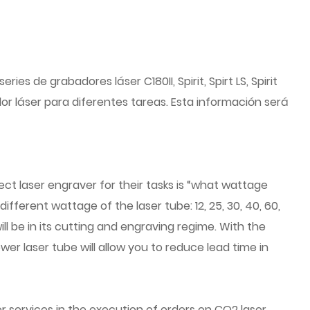
 de grabadores láser C180II, Spirit, Spirt LS, Spirit
 láser para diferentes tareas. Esta información será
ct laser engraver for their tasks is “what wattage
erent wattage of the laser tube: 12, 25, 30, 40, 60,
l be in its cutting and engraving regime. With the
wer laser tube will allow you to reduce lead time in
r services in the execution of orders on CO2 laser