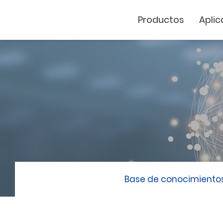
Productos
Aplic
Cutter de vinil
Marcador Láse
GCC
Base de conocimiento
GCC