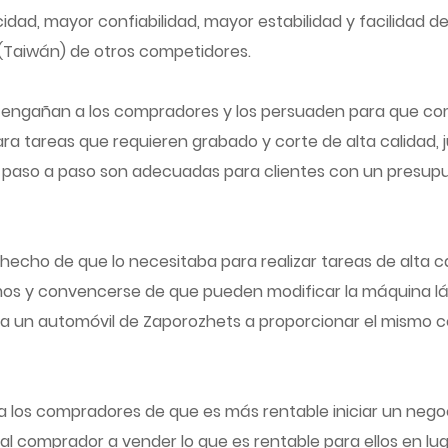
dad, mayor confiabilidad, mayor estabilidad y facilidad de
 (Taiwán) de otros competidores.
r engañan a los compradores y los persuaden para que co
a tareas que requieren grabado y corte de alta calidad, ju
s paso a paso son adecuadas para clientes con un presupu
 el hecho de que lo necesitaba para realizar tareas de alta
os y convencerse de que pueden modificar la máquina lá
r a un automóvil de Zaporozhets a proporcionar el mismo c
a los compradores de que es más rentable iniciar un neg
a al comprador a vender lo que es rentable para ellos en l