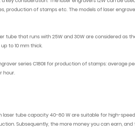
t a key consideration. The laser engravers 12W can be use
, production of stamps etc. The models of laser engrave
h laser tube that runs with 25W and 30W are considered as th
 up to 10 mm thick.
ngraver series C180II for production of stamps: average p
r hour.
 with laser tube capacity 40-60 W are suitable for high-spe
duction. Subsequently, the more money you can earn, and 