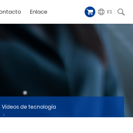
ontacto
Enlace
ES
Galería de
iente
Financing Service
muestras
Milestoens
n distribuidor
GCC Web Shop
Cortador Láser
Vídeos de
TODAS
y
GCC Club
presentación
Hitos de la empresa
GCC Distributor Club
Hito del producto
GCC
Historias de éxito
Noticias / Eventos
Comunicado de prensa
táctenos
Vídeos de tecnología
Feria de muestras