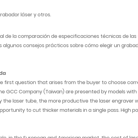
rabador láser y otros.
e la comparación de especificaciones técnicas de las series
lgunos consejos prácticos sobre cómo elegir un grabador
ada
 first question that arises from the buyer to choose corre
he GCC Company (Taiwan) are presented by models with diff
the laser tube, the more productive the laser engraver wil
portunity to cut thicker materials in a single pass. High po
ple, in the European and American market, the cost of lase