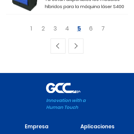
híbridos para la máquina láser S400
1
2
3
4
5
6
7
Innovation with a
Human Touch
Empresa
Aplicaciones