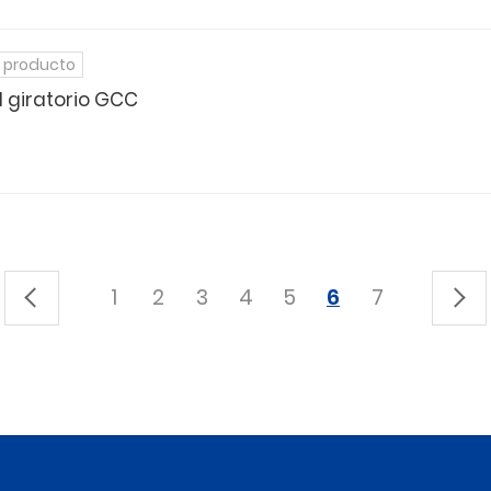
 producto
l giratorio GCC
1
2
3
4
5
6
7