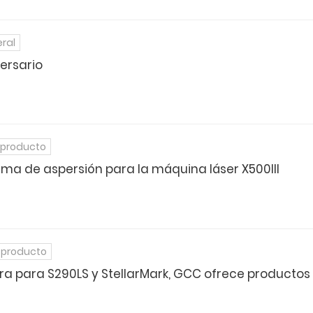
ral
ersario
 producto
tema de aspersión para la máquina láser X500III
 producto
bra para S290LS y StellarMark, GCC ofrece producto