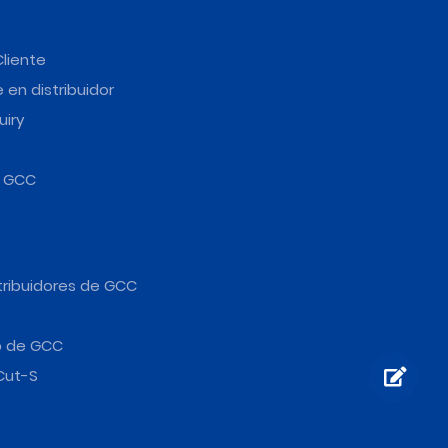
Cliente
 en distribuidor
uiry
e GCC
tribuidores de GCC
b de GCC
Cut-S