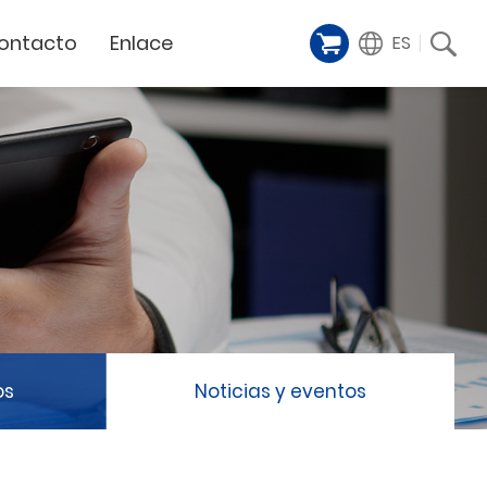
ontacto
Enlace
ES
Galería de
iente
Financing Service
muestras
Milestoens
n distribuidor
GCC Web Shop
Cortador Láser
Vídeos de
TODAS
y
GCC Club
presentación
Hitos de la empresa
GCC Distributor Club
Hito del producto
GCC
Historias de éxito
Noticias / Eventos
Comunicado de prensa
táctenos
os
Noticias y eventos
Feria de muestras