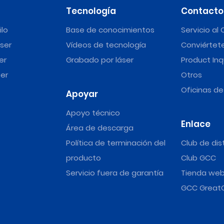
Tecnología
Contacto
ilo
Base de conocimientos
Servicio al 
ser
Vídeos de tecnología
Conviértete
er
Grabado por láser
Product Inq
er
Otros
Oficinas d
Apoyar
Apoyo técnico
Enlace
Área de descarga
Política de terminación del
Club de dis
producto
Club GCC
Servicio fuera de garantía
Tienda we
GCC Great