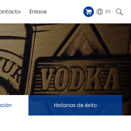
ontacto
Enlace
ES
Galería de
iente
Financing Service
muestras
Milestoens
n distribuidor
GCC Web Shop
Cortador Láser
Vídeos de
TODAS
y
GCC Club
presentación
Hitos de la empresa
GCC Distributor Club
Hito del producto
GCC
Historias de éxito
Noticias / Eventos
Comunicado de prensa
táctenos
ación
Historias de éxito
Feria de muestras