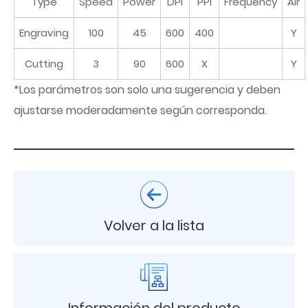
Type
Speed
Power
DPI
PPI
Frequency
Air
Engraving
100
45
600
400
Y
Cutting
3
90
600
X
Y
*Los parámetros son solo una sugerencia y deben
ajustarse moderadamente según corresponda.
Volver a la lista
Información del producto