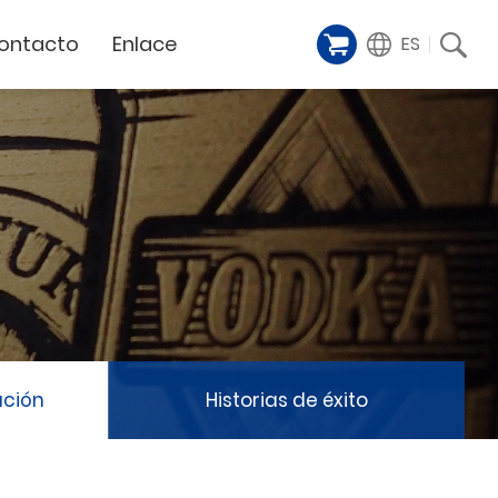
ontacto
Enlace
ES
Galería de
iente
Financing Service
muestras
Milestoens
n distribuidor
GCC Web Shop
Cortador Láser
Vídeos de
TODAS
y
GCC Club
presentación
Hitos de la empresa
GCC Distributor Club
Hito del producto
GCC
Historias de éxito
Noticias / Eventos
Comunicado de prensa
táctenos
ación
Historias de éxito
Feria de muestras