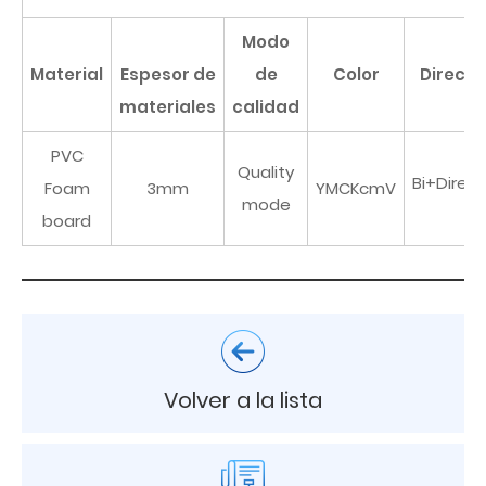
Modo
Material
Espesor de
de
Color
Directi
materiales
calidad
PVC
Quality
Bi+Direct
Foam
3mm
YMCKcmV
mode
board
Volver a la lista