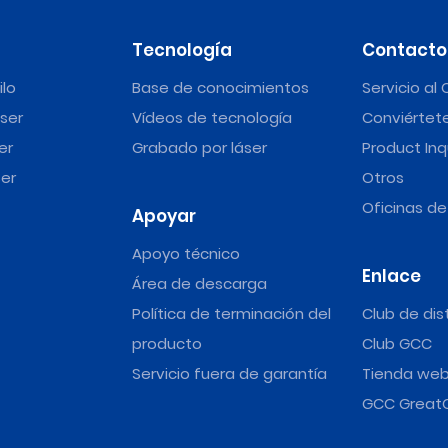
Tecnología
Contacto
ilo
Base de conocimientos
Servicio al 
ser
Vídeos de tecnología
Conviértete
er
Grabado por láser
Product Inq
er
Otros
Oficinas d
Apoyar
Apoyo técnico
Enlace
Área de descarga
Política de terminación del
Club de dis
producto
Club GCC
Servicio fuera de garantía
Tienda we
GCC Great