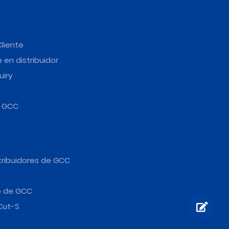
Cliente
 en distribuidor
uiry
e GCC
tribuidores de GCC
b de GCC
Cut-S