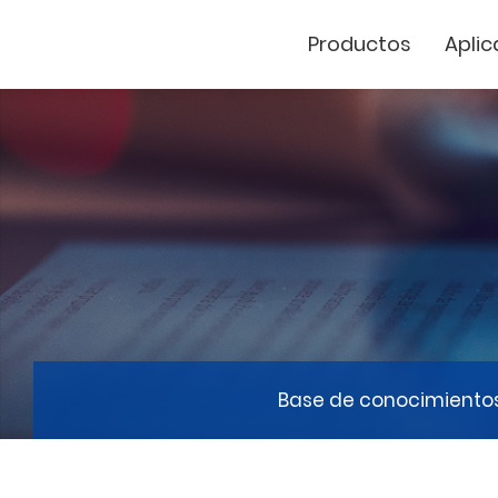
Productos
Aplic
Cutter de vinil
Marcador Láse
GCC
Base de conocimiento
GCC