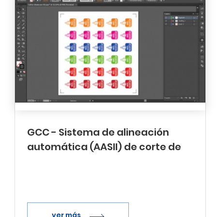
GCC - Sistema de alineación
automática (AASII) de corte de
contornos mediante GreatCut 2
ver más