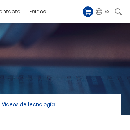
ontacto
Enlace
ES
Galería de
iente
Financing Service
muestras
Milestoens
n distribuidor
GCC Web Shop
Cortador Láser
Vídeos de
TODAS
y
GCC Club
presentación
Hitos de la empresa
GCC Distributor Club
Hito del producto
GCC
Historias de éxito
Noticias / Eventos
Comunicado de prensa
táctenos
Vídeos de tecnología
Feria de muestras