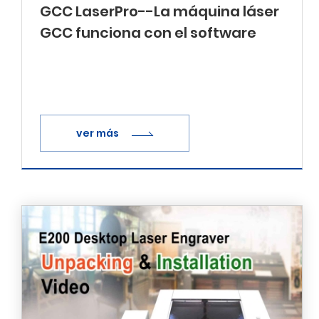
GCC LaserPro--La máquina láser
GCC funciona con el software
Rhino
ver más