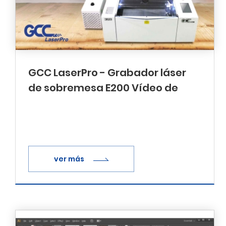
GCC LaserPro - Grabador láser
de sobremesa E200 Vídeo de
desembalaje e instalación
ver más