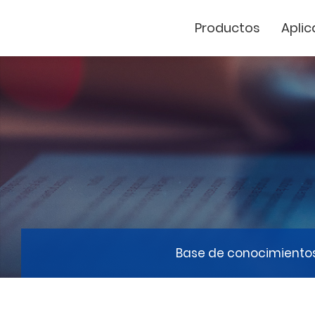
Productos
Aplic
Cutter de vinil
Marcador Láse
GCC
Base de conocimiento
GCC