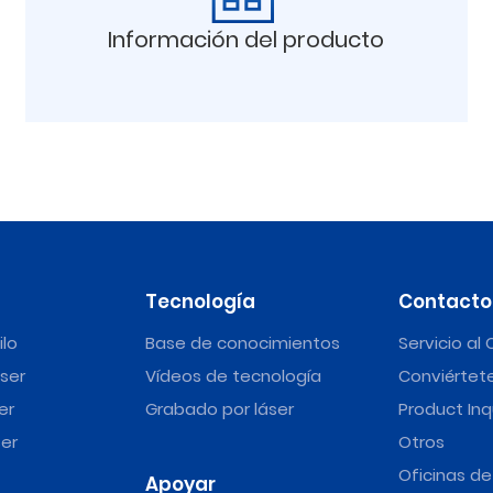
Información del producto
Tecnología
Contacto
ilo
Base de conocimientos
Servicio al 
ser
Vídeos de tecnología
Conviértete
er
Grabado por láser
Product Inq
er
Otros
Oficinas d
Apoyar