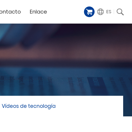
ontacto
Enlace
ES
Galería de
iente
Financing Service
muestras
Milestoens
n distribuidor
GCC Web Shop
Cortador Láser
Vídeos de
TODAS
y
GCC Club
presentación
Hitos de la empresa
GCC Distributor Club
Hito del producto
GCC
Historias de éxito
Noticias / Eventos
Comunicado de prensa
táctenos
Vídeos de tecnología
Feria de muestras