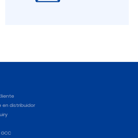
Cliente
 en distribuidor
uiry
e GCC