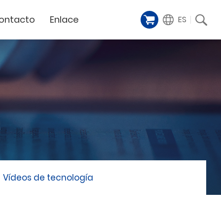
ontacto
Enlace
ES
Galería de
iente
Financing Service
muestras
Milestoens
n distribuidor
GCC Web Shop
Cortador Láser
Vídeos de
TODAS
y
GCC Club
presentación
Hitos de la empresa
GCC Distributor Club
Hito del producto
GCC
Historias de éxito
Noticias / Eventos
Comunicado de prensa
táctenos
Vídeos de tecnología
Feria de muestras