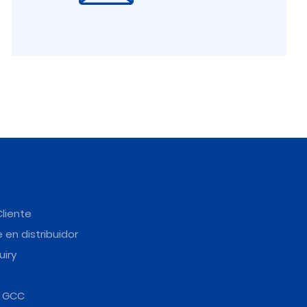
Cliente
 en distribuidor
uiry
e GCC