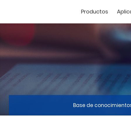
Productos
Aplic
Cutter de vinil
Marcador Láse
GCC
Base de conocimiento
GCC