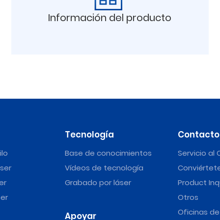
Información del producto
Tecnología
Contacto
ilo
Base de conocimientos
Servicio al 
ser
Vídeos de tecnología
Conviértete
er
Grabado por láser
Product Inq
er
Otros
Oficinas d
Apoyar