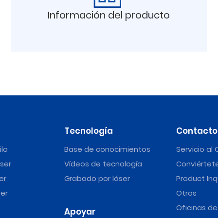
Información del producto
Tecnología
Contacto
ilo
Base de conocimientos
Servicio al 
ser
Vídeos de tecnología
Conviértete
er
Grabado por láser
Product Inq
er
Otros
Oficinas d
Apoyar