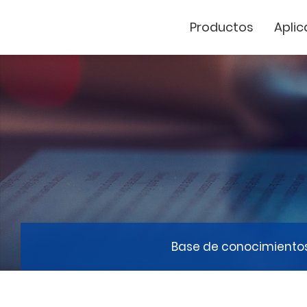
Productos
Aplic
Cutter de vinil
Marcador Láse
GCC
Base de conocimiento
GCC