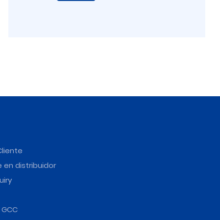
Cliente
 en distribuidor
uiry
e GCC