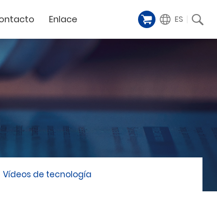
ontacto
Enlace
ES
Galería de
iente
Financing Service
muestras
Milestoens
n distribuidor
GCC Web Shop
Cortador Láser
Vídeos de
TODAS
y
GCC Club
presentación
Hitos de la empresa
GCC Distributor Club
Hito del producto
GCC
Historias de éxito
Noticias / Eventos
Comunicado de prensa
táctenos
Vídeos de tecnología
Feria de muestras