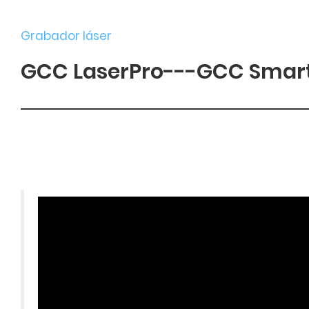
Grabador láser
GCC LaserPro---GCC SmartT