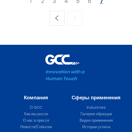
1
2
3
4
5
6
7
Innovation with a
Human Touch
Компания
Сферы применения
О GCC
Industries
Как мы росли
Галерея образцов
О нас в прессе
Видео применения
Новости/События
Истории успеха