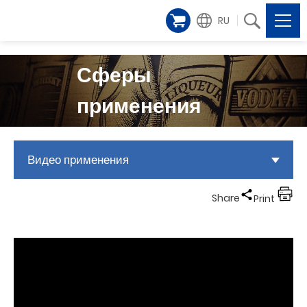
RU
Сферы
применения
Видео применения
Share
Print