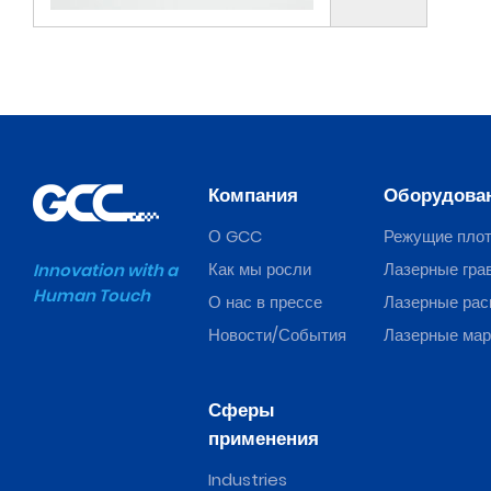
Компания
Оборудова
О GCC
Режущие пло
Как мы росли
Лазерные гра
Innovation with a
Human Touch
О нас в прессе
Лазерные рас
Новости/События
Лазерные ма
Сферы
применения
Industries