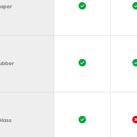
aper
ubber
Glass