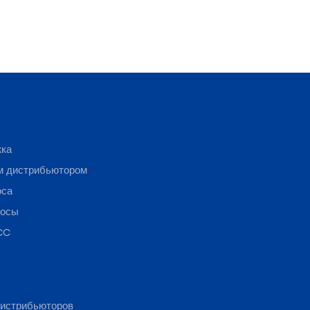
жка
м дистрибьютором
оса
росы
CC
истрибьюторов