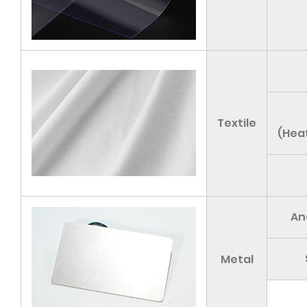
Textile
(Heat
An
Metal