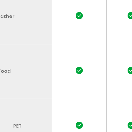
eather
Food
PET