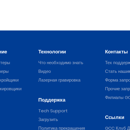
ние
Технологии
Контакты
ттеры
Что необходимо знать
Тех поддер
веры
Видео
Стать наши
кройщики
Лазерная гравировка
Форма запр
ркировщики
Прочие зап
Филиалы G
Поддержка
Tech Support
Ссылки
Загрузить
Политика прекращения
GCC Клуб Д