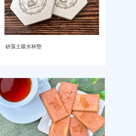
矽藻土吸水杯墊