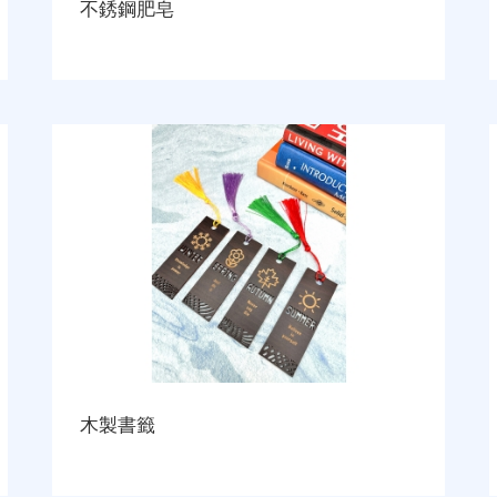
不銹鋼肥皂
木製書籤