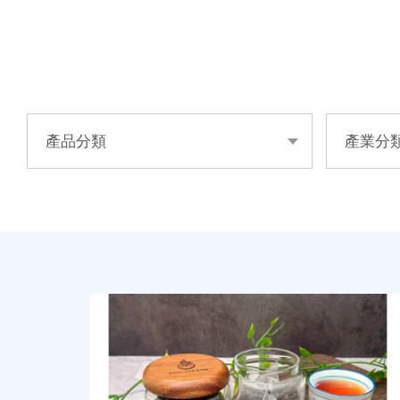
產品分類
產業分