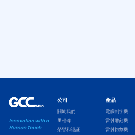
公司
產品
關於我們
電腦割字機
里程碑
雷射雕刻機
Innovation with a
Human Touch
榮譽和認証
雷射切割機