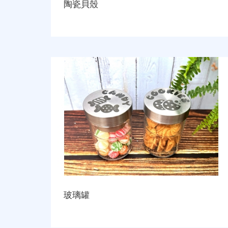
陶瓷貝殼
玻璃罐