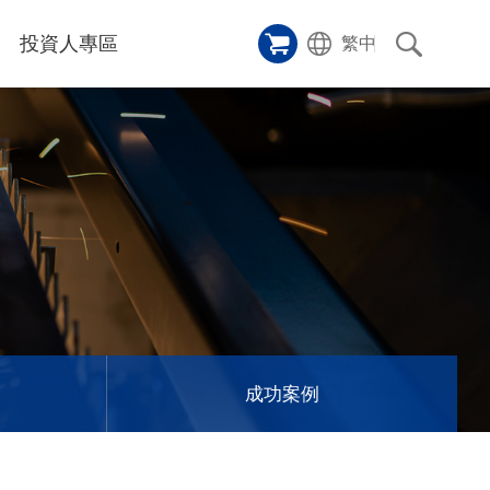
投資人專區
繁中
樣品櫥窗
碑
應用影片
雷射切割機
沿革
成功案例
歷史
人
專區
和活動
消息
訊息
成功案例
們