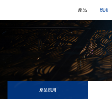
產品
應用
技術支援
下載專區
電腦割字機
產品終止政
過保固服務
雷射打標機
GCC
GCC
產業應用