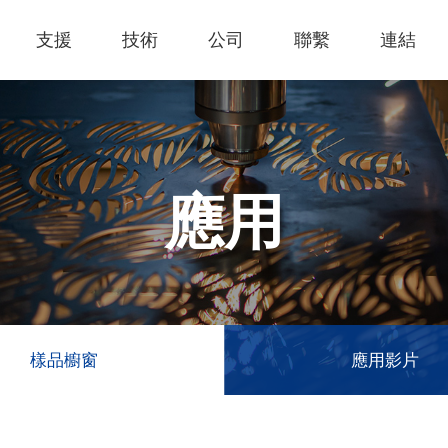
支援
技術
公司
聯繫
連結
熱門應用
關於我們
里程
知識專區
客戶服務
Financing Service
公司概況
薄膜切割
產品影片
成為代理商
GCC Web Shop
公司治理
雷射雕刻機
經營理念
全部
玻璃
策
雷射雕刻
產品諮詢
GCC Club
股東訊息
應用
創新技術
公司
禮贈品
其他問題
代理商入口
財務報表
客戶服務
產品
首飾
GCC 聯絡資訊
利害關係
塑料
ESG永續
榮譽和認証
新聞
印章
陳列展示
最新
服飾和紡織
參展
樣品櫥窗
應用影片
聯繫我
木工
了解詳情