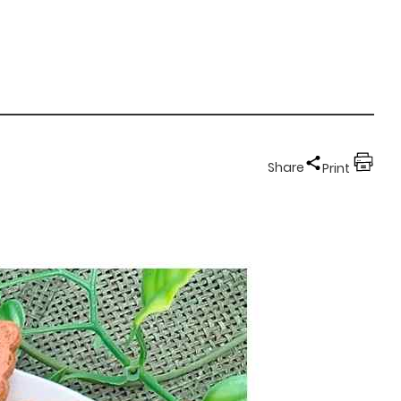
Share
Print