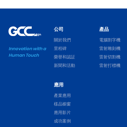
公司
產品
關於我們
電腦割字機
里程碑
雷射雕刻機
Innovation with a
Human Touch
榮譽和認証
雷射切割機
新聞和活動
雷射打標機
應用
產業應用
樣品櫥窗
應用影片
成功案例