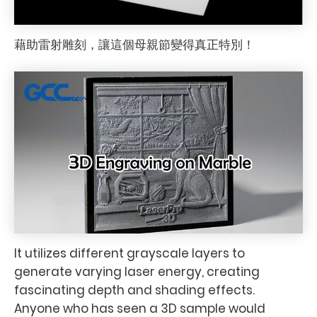
藉助雷射雕刻，讓這個母親節變得真正特別！
It utilizes different grayscale layers to
generate varying laser energy, creating
fascinating depth and shading effects.
Anyone who has seen a 3D sample would