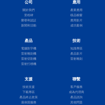
公司
應用
Expert II
關於我們
產業應用
里程碑
樣品櫥窗
榮譽和認証
應用影片
新聞和活動
成功案例
產品
技術
電腦割字機
知識專區
雷射雕刻機
產品影片
雷射切割機
雷射雕刻
雷射打標機
支援
聯繫
Expert II
技術支援
客戶服務
下載專區
成為代理商
產品終止政策
產品諮詢
過保固服務
其他問題