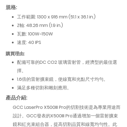
規格:
工作範圍: 1300 x 916 mm (51.1 x 36.1 in.)
Z軸: 48.26 mm (1.9 in.)
瓦數: 100W~150W
速度: 40 IPS
購買理由:
配備可靠的DC CO2 玻璃雷射管，經濟型的最佳選
擇。
1.6倍的雷射擴束鏡，使線寬和光點尺寸均勻。
滿足多種切割和雕刻應用。
產品介紹:
GCC LaserPro X500III Pro的切割技術是為專業用途而
設計。GCC發表的X500III Pro通過增加一個雷射擴束
鏡和紅光束組合器，提高切割品質和線寬均勻性。此