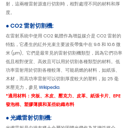
射，這兩種雷射源進行切割時，相對處理不同的材料和厚
度。
● CO2 雷射切割機:
在雷射系統中使用 CO2 氣體作為增益媒介是 CO2 雷射的
特點，它產生的紅外光束主要波長帶集中在 9.6 和 10.6 微
米 (μm)。它們是最常見的雷射切割機類型，因為它們功率
低且相對便宜、高效且可以用於切割各種類型的材料。低
功率雷射用於切割各種較薄、可能易燃的材料，如紙張、
木材，而高功率雷射可以切割厚度較大的塑料，如 25 毫
米壓克力，參見
Wikipedia
.
*適用材料：夾板、木皮、壓克力、皮革、紙張卡片、EPE
發泡棉、塑膠薄膜和某些紡織布料
● 光纖雷射切割機:
光纖雷射是由摻有稀土金屬的固體光纜作為其增益媒介。