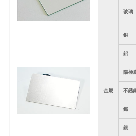
玻璃
銅
鋁
陽極
金屬
不銹
鐵
銀