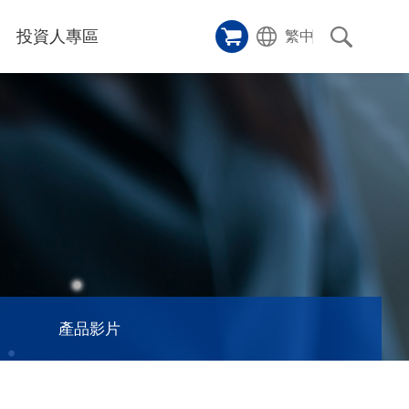
投資人專區
繁中
樣品櫥窗
碑
應用影片
雷射切割機
沿革
成功案例
歷史
人
專區
和活動
消息
訊息
產品影片
們