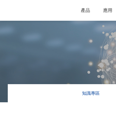
產品
應用
技術支援
下載專區
電腦割字機
產品終止政
過保固服務
雷射打標機
GCC
GCC
知識專區