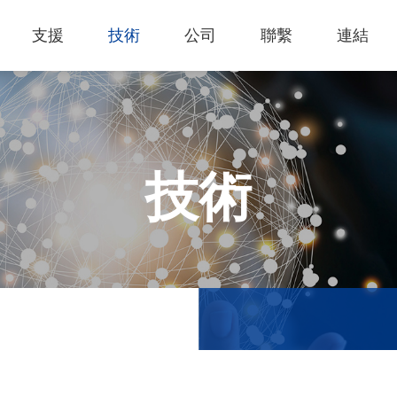
支援
技術
公司
聯繫
連結
熱門應用
關於我們
里程
知識專區
客戶服務
Financing Service
公司概況
薄膜切割
產品影片
成為代理商
GCC Web Shop
公司治理
雷射雕刻機
經營理念
全部
玻璃
策
雷射雕刻
產品諮詢
GCC Club
股東訊息
技術
創新技術
公司
禮贈品
其他問題
代理商入口
財務報表
客戶服務
產品
首飾
GCC 聯絡資訊
利害關係
塑料
ESG永續
榮譽和認証
新聞
印章
陳列展示
最新
服飾和紡織
參展
聯繫我
木工
了解詳情