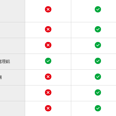
處理鋁
鋼