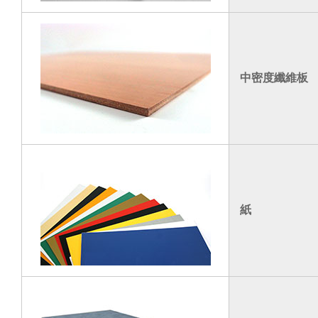
中密度纖維板
紙